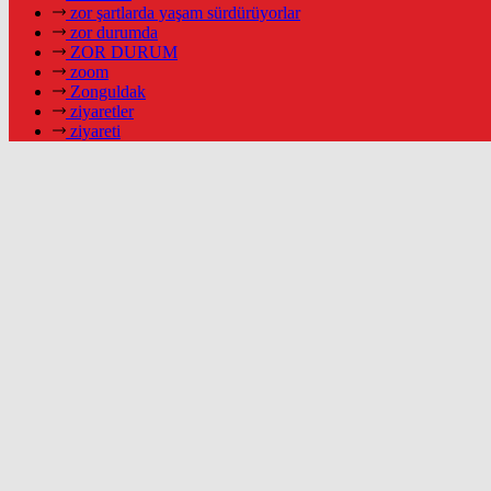
zor şartlarda yaşam sürdürüyorlar
zor durumda
ZOR DURUM
zoom
Zonguldak
ziyaretler
ziyareti