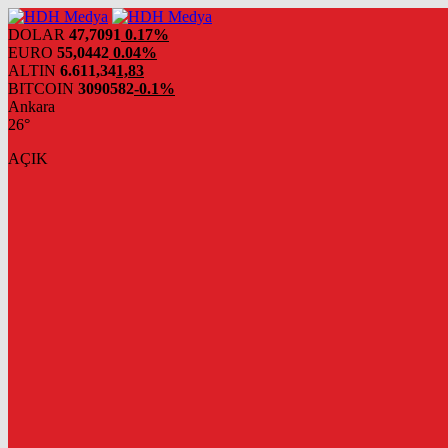
DOLAR
47,7091
0.17%
EURO
55,0442
0.04%
ALTIN
6.611,34
1,83
BITCOIN
3090582
-0.1%
Ankara
26°
AÇIK