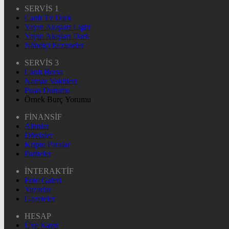
SERVİS 1
Canlı Tv Dark
Yayın Akışları Light
Yayın Akışları Dark
Nöbetçi Eczaneler
SERVİS 3
Canlı Borsa
Namaz Vakitleri
Puan Durumu
Örnek Burç Yorumu
FİNANSİF
Altınlar
Dövizler
Kripto Paralar
Pariteler
İNTERAKTİF
Foto Galeri
Yazarlar
Gazeteler
HESAP
Üye Kayıt