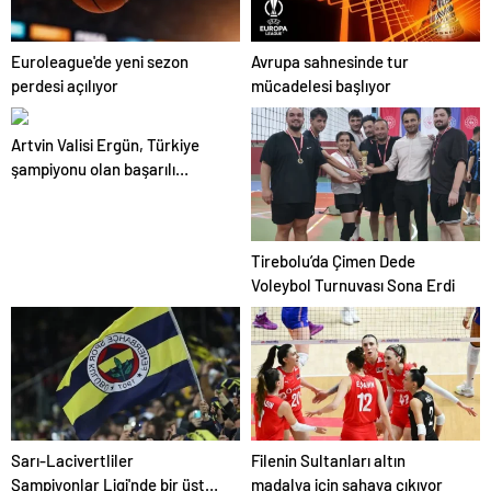
Euroleague'de yeni sezon
Avrupa sahnesinde tur
perdesi açılıyor
mücadelesi başlıyor
Artvin Valisi Ergün, Türkiye
şampiyonu olan başarılı
sporcuları ödüllendirdi
Tirebolu’da Çimen Dede
Voleybol Turnuvası Sona Erdi
Sarı-Lacivertliler
Filenin Sultanları altın
Şampiyonlar Ligi'nde bir üst
madalya için sahaya çıkıyor