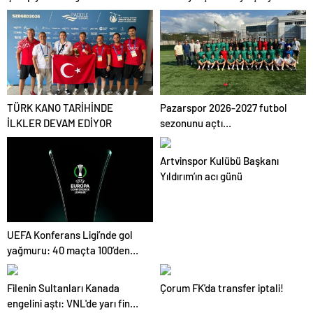
tur peşinde
TÜRK KANO TARİHİNDE
Pazarspor 2026-2027 futbol
İLKLER DEVAM EDİYOR
sezonunu açtı…
Artvinspor Kulübü Başkanı
Yıldırım’ın acı günü
UEFA Konferans Ligi’nde gol
yağmuru: 40 maçta 100’den
fazla gol
Filenin Sultanları Kanada
Çorum FK'da transfer iptali!
engelini aştı: VNL'de yarı final