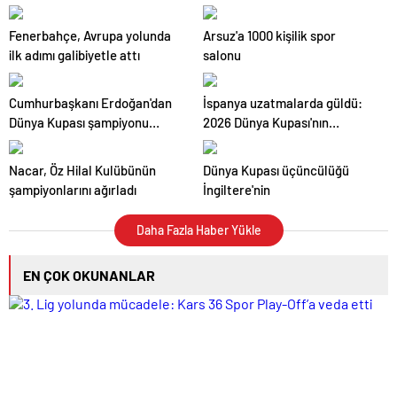
zamanı
Fenerbahçe, Avrupa yolunda
Arsuz'a 1000 kişilik spor
ilk adımı galibiyetle attı
salonu
Cumhurbaşkanı Erdoğan'dan
İspanya uzatmalarda güldü:
Dünya Kupası şampiyonu
2026 Dünya Kupası'nın
İspanya'ya tebrik mesajı
şampiyonu oldu
Nacar, Öz Hilal Kulübünün
Dünya Kupası üçüncülüğü
şampiyonlarını ağırladı
İngiltere'nin
Daha Fazla Haber Yükle
EN ÇOK OKUNANLAR