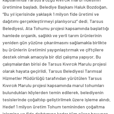
üretimine başladı. Belediye Başkanı Haluk Bozdoğan,
“Bu yıl içerisinde yaklaşık 1 milyon fide üretimi ve
dağıtımı gerçekleştirmeyi planlıyoruz” dedi. Tarsus
Belediyesi, Ata Tohumu projesi kapsamında başlattığı
hamlede organik, sağlıklı ve yerli tarım ürünlerinin
yeniden gün yüzüne çıkarılmasını sağlamakla birlikte
bu ürünlerin üretimini yaygınlaştırmak ve çiftçilere
destek olmak amacıyla bir dizi çalışma yapıyor. Bu
çalışmalardan birisi de Tarsus Kıvırcık Marulu projesi
olarak hayata geçirildi. Tarsus Belediyesi Tarımsal
Hizmetler Müdürlüğü tarafından yürütülen Tarsus
Kıvırcık Marulu projesi kapsamında marul tohumları
bulundukları köylerden temin edilerek, belediyenin
tesislerinde çoğaltılıp geliştirilmek üzere işleme alındı.
Hedef 1 milyon üretim Tohum temininden çoğaltma
işlemine ve fide dağıtımına kadar tüm süreç boyunca