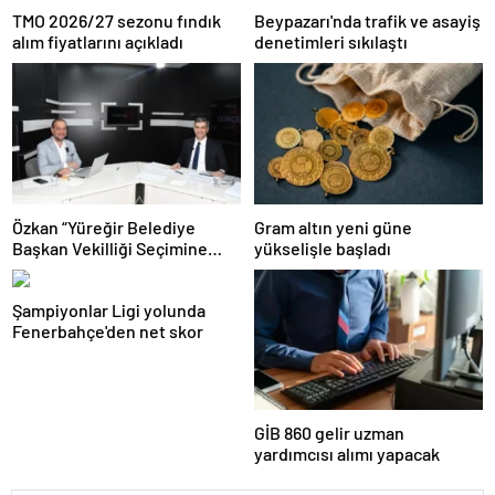
TMO 2026/27 sezonu fındık
Beypazarı'nda trafik ve asayiş
alım fiyatlarını açıkladı
denetimleri sıkılaştı
Özkan “Yüreğir Belediye
Gram altın yeni güne
Başkan Vekilliği Seçimine
yükselişle başladı
İlişkin Hukuki Süreç
Başlatıldı”
Şampiyonlar Ligi yolunda
Fenerbahçe'den net skor
GİB 860 gelir uzman
yardımcısı alımı yapacak