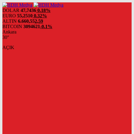
DOLAR
47,7436
0.18%
EURO
55,2510
0.32%
ALTIN
6.660,55
2,59
BITCOIN
3094621
-0.1%
Ankara
30°
AÇIK