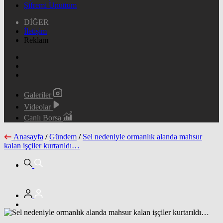
Şifremi Unuttum
DİĞER
İletişim
Reklam
Galeriler
Videolar
Canlı Borsa
Anasayfa
/
Gündem
/
Sel nedeniyle ormanlık alanda mahsur
kalan işçiler kurtarıldı…