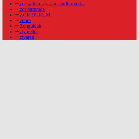
zor şartlarda yaşam sürdürüyorlar
zor durumda
ZOR DURUM
zoom
Zonguldak
ziyaretler
ziyareti