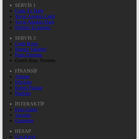
SERVİS 1
Canlı Tv Dark
Yayın Akışları Light
Yayın Akışları Dark
Nöbetçi Eczaneler
SERVİS 3
Canlı Borsa
Namaz Vakitleri
Puan Durumu
Örnek Burç Yorumu
FİNANSİF
Altınlar
Dövizler
Kripto Paralar
Pariteler
İNTERAKTİF
Foto Galeri
Yazarlar
Gazeteler
HESAP
Üye Kayıt