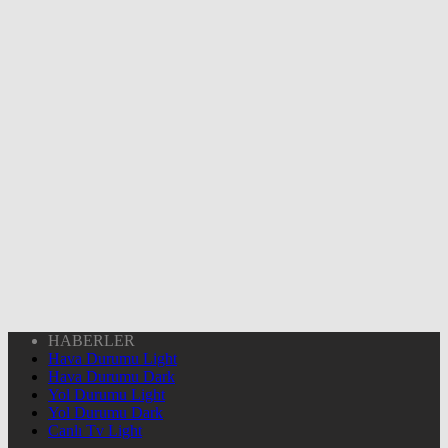
HABERLER
Hava Durumu Light
Hava Durumu Dark
Yol Durumu Light
Yol Durumu Dark
Canlı Tv Light