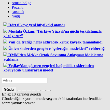
orman bölge
Pozantı
saganak
Yağış
Dört ülkeye yeni büyükelçi atandı
Mustafa Özkan:”Türkiye Yüzyılı’na güçlü teşkilatımızla
yürüyoruz”
Van’da trafiğe nefes aldıracak kritik kavşak tamamlandı
Üniversitelerden gençlere “geleceğin meslekleri” rehberliği
DMM'den Mekke Ortak Savunma Anlaşması iddialarına
açıklama
Yeşilay’dan göçmen gençleri bağımlılık risklerinden
koruyacak uluslararası model
Gönder
En az 10 karakter gerekli
Gönderdiğiniz yorum
moderasyon
ekibi tarafından incelendikten
sonra yayınlanacaktır.