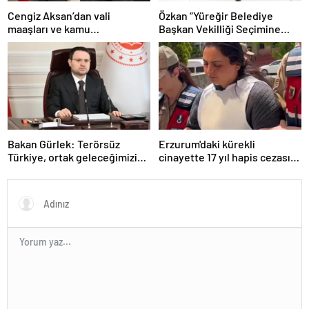
Cengiz Aksan’dan vali
Özkan “Yüreğir Belediye
maaşları ve kamu
Başkan Vekilliği Seçimine
yönetimindeki ücret dengesi
İlişkin Hukuki Süreç
değerlendirmesi
Başlatıldı”
Bakan Gürlek: Terörsüz
Erzurum'daki kürekli
Türkiye, ortak geleceğimizin
cinayette 17 yıl hapis cezası
teminatıdır
kesinleşti