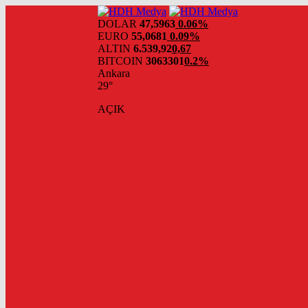
DOLAR
47,5963
0.06%
EURO
55,0681
0.09%
ALTIN
6.539,92
0,67
BITCOIN
3063301
0.2%
Ankara
29°
AÇIK