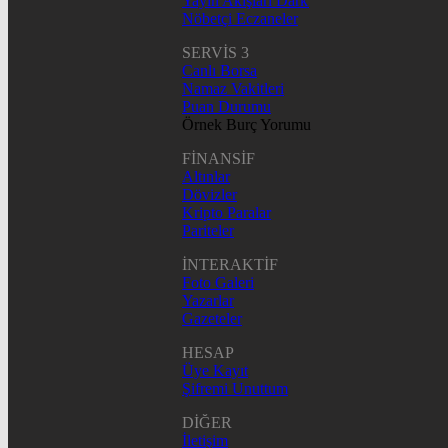
Yayın Akışları Dark
Nöbetçi Eczaneler
SERVİS 3
Canlı Borsa
Namaz Vakitleri
Puan Durumu
Örnek Burç Yorumu
FİNANSİF
Altınlar
Dövizler
Kripto Paralar
Pariteler
İNTERAKTİF
Foto Galeri
Yazarlar
Gazeteler
HESAP
Üye Kayıt
Şifremi Unuttum
DİĞER
İletişim