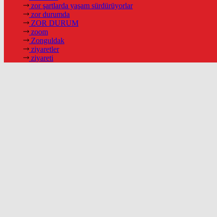
zor şartlarda yaşam sürdürüyorlar
zor durumda
ZOR DURUM
zoom
Zonguldak
ziyaretler
ziyareti