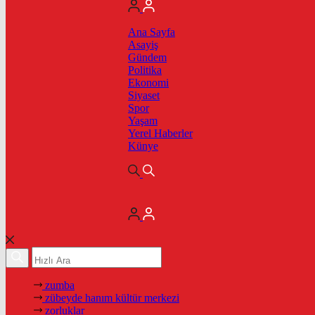
Ana Sayfa
Asayiş
Gündem
Politika
Ekonomi
Siyaset
Spor
Yaşam
Yerel Haberler
Künye
zumba
zübeyde hanım kültür merkezi
zorluklar