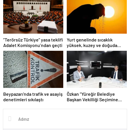
“Terörsüz Türkiye” yasa teklifi
Yurt genelinde sıcaklık
Adalet Komisyonu’ndan geçti
yüksek, kuzey ve doğuda
yağış görülecek
Beypazarı'nda trafik ve asayiş
Özkan “Yüreğir Belediye
denetimleri sıkılaştı
Başkan Vekilliği Seçimine
İlişkin Hukuki Süreç
Başlatıldı”