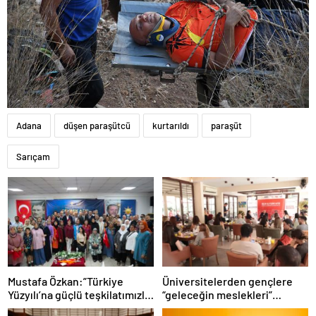
Adana
düşen paraşütcü
kurtarıldı
paraşüt
Sarıçam
Mustafa Özkan:”Türkiye
Üniversitelerden gençlere
Yüzyılı’na güçlü teşkilatımızla
“geleceğin meslekleri”
yürüyoruz”
rehberliği