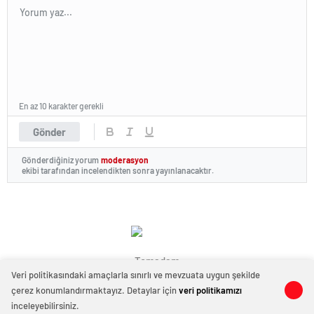
En az 10 karakter gerekli
Gönder
Gönderdiğiniz yorum
moderasyon
ekibi tarafından incelendikten sonra yayınlanacaktır.
Temadam
Veri politikasındaki amaçlarla sınırlı ve mevzuata uygun şekilde
çerez konumlandırmaktayız. Detaylar için
veri politikamızı
0
0
inceleyebilirsiniz.