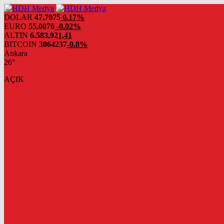
DOLAR
47,7075
0.17%
EURO
55,0076
-0.02%
ALTIN
6.583,92
1,41
BITCOIN
3064237
-0.8%
Ankara
26°
AÇIK