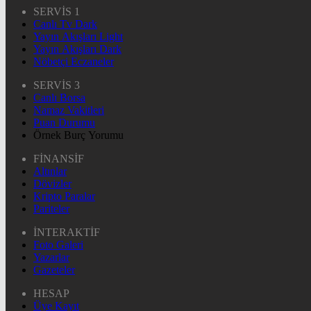
SERVİS 1
Canlı Tv Dark
Yayın Akışları Light
Yayın Akışları Dark
Nöbetçi Eczaneler
SERVİS 3
Canlı Borsa
Namaz Vakitleri
Puan Durumu
Örnek Burç Yorumu
FİNANSİF
Altınlar
Dövizler
Kripto Paralar
Pariteler
İNTERAKTİF
Foto Galeri
Yazarlar
Gazeteler
HESAP
Üye Kayıt