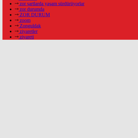
zor şartlarda yaşam sürdürüyorlar
zor durumda
ZOR DURUM
zoom
Zonguldak
ziyaretler
ziyareti