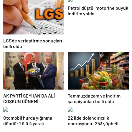
Petrol düştü, motorine büyük
indirim yolda
LGS'de yerleştirme sonuçları
belli oldu
AK PARTİ SEYHAN’DA ALİ
Temmuzda zam ve indirim
COŞKUN DÖNEMİ
şampiyonları belli oldu
Otomobil hurda yığınına
22 ilde dolandırıcılık
döndü: 1 ölü 4 yaralı
operasyonu: 253 şüpheli
gözaltına alındı