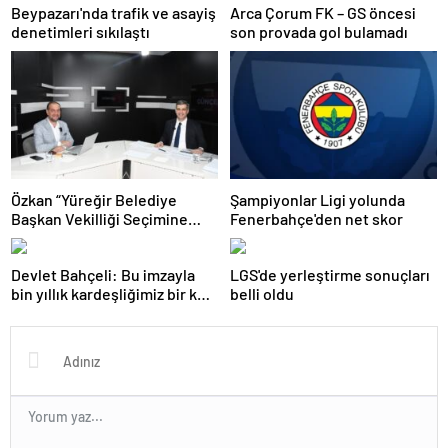
Beypazarı'nda trafik ve asayiş
Arca Çorum FK – GS öncesi
denetimleri sıkılaştı
son provada gol bulamadı
Özkan “Yüreğir Belediye
Şampiyonlar Ligi yolunda
Başkan Vekilliği Seçimine
Fenerbahçe'den net skor
İlişkin Hukuki Süreç
Başlatıldı”
Devlet Bahçeli: Bu imzayla
LGS'de yerleştirme sonuçları
bin yıllık kardeşliğimiz bir kez
belli oldu
daha tescillenmiştir