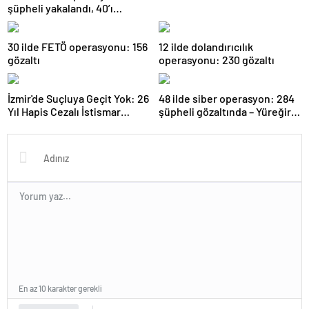
şüpheli yakalandı, 40’ı
tutuklandı
30 ilde FETÖ operasyonu: 156
12 ilde dolandırıcılık
gözaltı
operasyonu: 230 gözaltı
İzmir'de Suçluya Geçit Yok: 26
48 ilde siber operasyon: 284
Yıl Hapis Cezalı İstismar
şüpheli gözaltında – Yüreğir
Zanlısı Yakalandı!
Haber
En az 10 karakter gerekli