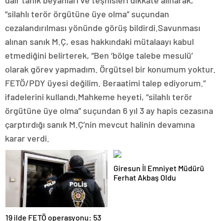
dair tanık beyanları ve teşhisleri dikkate alınarak,
“silahlı terör örgütüne üye olma” suçundan
cezalandırılması yönünde görüş bildirdi.Savunması
alınan sanık M.Ç, esas hakkındaki mütalaayı kabul
etmediğini belirterek, “Ben ‘bölge talebe mesulü’
olarak görev yapmadım. Örgütsel bir konumum yoktur.
FETÖ/PDY üyesi değilim. Beraatimi talep ediyorum.”
ifadelerini kullandı.Mahkeme heyeti, “silahlı terör
örgütüne üye olma” suçundan 6 yıl 3 ay hapis cezasına
çarptırdığı sanık M.Ç’nin mevcut halinin devamına
karar verdi.
Giresun İl Emniyet Müdürü
Ferhat Akbaş Oldu
19 ilde FETÖ operasyonu: 53