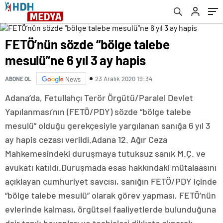
FETÖ’nün sözde “bölge talebe
mesulü”ne 6 yıl 3 ay hapis
23 Aralık 2020 19:34
ABONE OL
News
Adana’da, Fetullahçı Terör Örgütü/Paralel Devlet
Yapılanması’nın (FETÖ/PDY) sözde “bölge talebe
mesulü” olduğu gerekçesiyle yargılanan sanığa 6 yıl 3
ay hapis cezası verildi.Adana 12. Ağır Ceza
Mahkemesindeki duruşmaya tutuksuz sanık M.Ç. ve
avukatı katıldı.Duruşmada esas hakkındaki mütalaasını
açıklayan cumhuriyet savcısı, sanığın FETÖ/PDY içinde
“bölge talebe mesulü” olarak görev yapması, FETÖ’nün
evlerinde kalması, örgütsel faaliyetlerde bulunduğuna