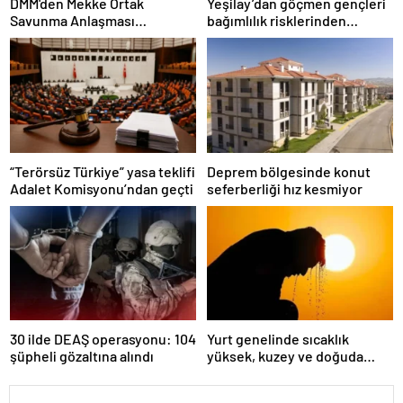
DMM'den Mekke Ortak
Yeşilay’dan göçmen gençleri
Savunma Anlaşması
bağımlılık risklerinden
iddialarına açıklama
koruyacak uluslararası model
“Terörsüz Türkiye” yasa teklifi
Deprem bölgesinde konut
Adalet Komisyonu’ndan geçti
seferberliği hız kesmiyor
30 ilde DEAŞ operasyonu: 104
Yurt genelinde sıcaklık
şüpheli gözaltına alındı
yüksek, kuzey ve doğuda
yağış görülecek